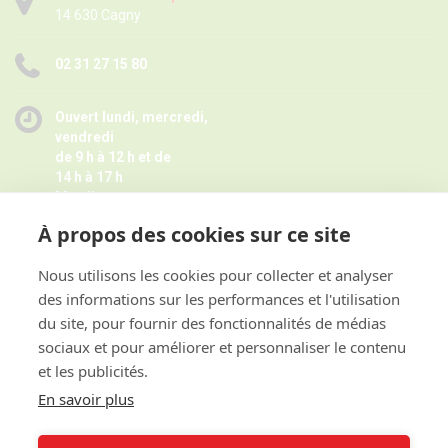
14 630 Cagny
02 31 27 15 80
Ouvert lundi, mercredi,
vendredi
de 9 h à 12 h et de
14 h à 17 h
Mardi
de 9 h à 12 h
À propos des cookies sur ce site
Jeudi de 14 h à 17 h -
Fermé pendant les petites vacances
scolaires le jeudi,
Nous utilisons les cookies pour collecter et analyser
Horaires juillet août ici
des informations sur les performances et l'utilisation
et sur rendez-vous
du site, pour fournir des fonctionnalités de médias
sociaux et pour améliorer et personnaliser le contenu
et les publicités.
ACCES RAPIDE
En savoir plus
INFORMATIONS