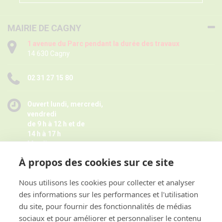
MAIRIE DE CAGNY
1 avenue du Parc pendant la durée des travaux
14 630 Cagny
02 31 27 15 80
Ouvert lundi, mercredi,
vendredi
de 9 h à 12 h et de
14 h à 17 h
Mardi
de 9 h à 12 h
À propos des cookies sur ce site
Jeudi de 14 h à 17 h -
Fermé pendant les petites vacances
scolaires le jeudi,
Nous utilisons les cookies pour collecter et analyser
Horaires juillet août ici
des informations sur les performances et l'utilisation
et sur rendez-vous
du site, pour fournir des fonctionnalités de médias
sociaux et pour améliorer et personnaliser le contenu