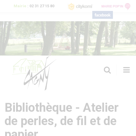
Aller au contenu principal
Mairie
:
02 31 27 15 80
T
n
Bibliothèque - Atelier
Formulaire de recherche
de perles, de fil et de
papier