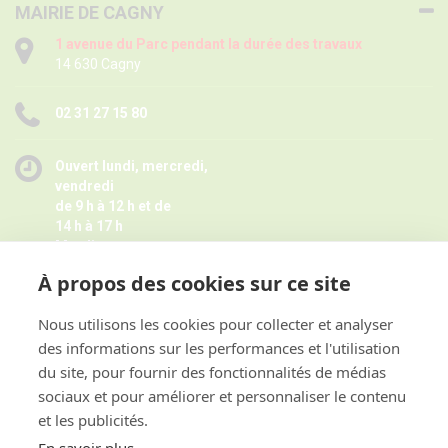
MAIRIE DE CAGNY
1 avenue du Parc pendant la durée des travaux
14 630 Cagny
02 31 27 15 80
Ouvert lundi, mercredi,
vendredi
de 9 h à 12 h et de
14 h à 17 h
Mardi
de 9 h à 12 h
À propos des cookies sur ce site
Jeudi de 14 h à 17 h -
Fermé pendant les petites vacances
scolaires le jeudi,
Nous utilisons les cookies pour collecter et analyser
Horaires juillet août ici
des informations sur les performances et l'utilisation
et sur rendez-vous
du site, pour fournir des fonctionnalités de médias
sociaux et pour améliorer et personnaliser le contenu
et les publicités.
ACCES RAPIDE