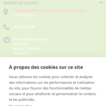
MAIRIE DE CAGNY
1 avenue du Parc pendant la durée des travaux
14 630 Cagny
02 31 27 15 80
Ouvert lundi, mercredi,
vendredi
de 9 h à 12 h et de
14 h à 17 h
Mardi
de 9 h à 12 h
À propos des cookies sur ce site
Jeudi de 14 h à 17 h -
Fermé pendant les petites vacances
scolaires le jeudi,
Nous utilisons les cookies pour collecter et analyser
Horaires juillet août ici
des informations sur les performances et l'utilisation
et sur rendez-vous
du site, pour fournir des fonctionnalités de médias
sociaux et pour améliorer et personnaliser le contenu
et les publicités.
ACCES RAPIDE