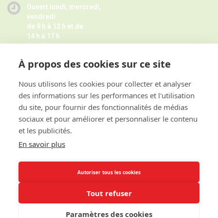
Ouvert lundi, mercredi,
vendredi
de 9 h à 12 h et de
14 h à 17 h
Mardi
de 9 h à 12 h
À propos des cookies sur ce site
Jeudi de 14 h à 17 h -
Fermé pendant les petites vacances
scolaires le jeudi,
Nous utilisons les cookies pour collecter et analyser
Horaires juillet août ici
des informations sur les performances et l'utilisation
et sur rendez-vous
du site, pour fournir des fonctionnalités de médias
sociaux et pour améliorer et personnaliser le contenu
et les publicités.
ACCES RAPIDE
En savoir plus
INFORMATIONS
Autoriser tous les cookies
Tout refuser
Paramètres des cookies
©Copyright 2017 - Mairie de Cagny Calvados -
Politique de cookies
-