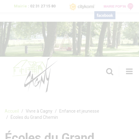
Aller au contenu principal
Mairie
:
02 31 27 15 80
T
n
Formulaire de recherche
Accueil
Vivre à Cagny
Enfance et jeunesse
Écoles du Grand Chemin
Écoles du Grand