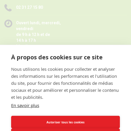
02 31 27 15 80
Ouvert lundi, mercredi,
vendredi
de 9 h à 12 h et de
14 h à 17 h
Mardi
de 9 h à 12 h
À propos des cookies sur ce site
Jeudi de 14 h à 17 h -
Fermé pendant les petites vacances
scolaires le jeudi,
Nous utilisons les cookies pour collecter et analyser
Horaires juillet août ici
des informations sur les performances et l'utilisation
et sur rendez-vous
du site, pour fournir des fonctionnalités de médias
sociaux et pour améliorer et personnaliser le contenu
et les publicités.
ACCES RAPIDE
En savoir plus
INFORMATIONS
Autoriser tous les cookies