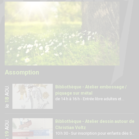
Assomption
Bibliothèque - Atelier embossage /
.
AOÛ
piquage sur métal
de 14 h à 16 h - Entrée libre adultes et...
18
le
Bibliothèque - Atelier dessin autour de
.
AOÛ
Christian Voltz
10 h 30 - Sur inscription pour enfants dès 5...
19