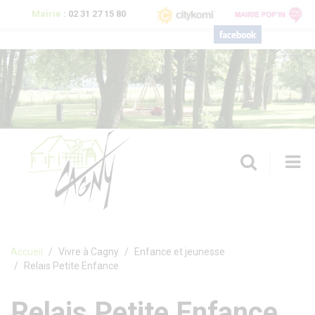
Aller au contenu principal
Mairie
:
02 31 27 15 80
T
n
Formulaire de recherche
Accueil
Vivre à Cagny
Enfance et jeunesse
Relais Petite Enfance
Relais Petite Enfance