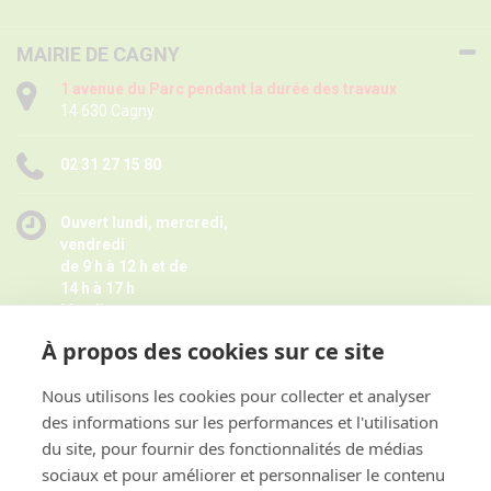
MAIRIE DE CAGNY
1 avenue du Parc pendant la durée des travaux
14 630 Cagny
02 31 27 15 80
Ouvert lundi, mercredi,
vendredi
de 9 h à 12 h et de
14 h à 17 h
Mardi
de 9 h à 12 h
À propos des cookies sur ce site
Jeudi de 14 h à 17 h -
Fermé pendant les petites vacances
scolaires le jeudi,
Nous utilisons les cookies pour collecter et analyser
Horaires juillet août ici
des informations sur les performances et l'utilisation
et sur rendez-vous
du site, pour fournir des fonctionnalités de médias
sociaux et pour améliorer et personnaliser le contenu