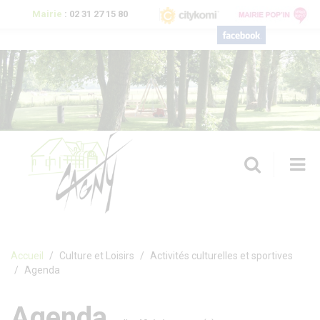
Aller au contenu principal
Mairie
:
02 31 27 15 80
T
n
Formulaire de recherche
Accueil
Culture et Loisirs
Activités culturelles et sportives
Agenda
Agenda