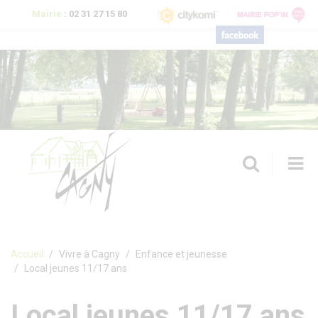
Aller au contenu principal
Mairie
:
02 31 27 15 80
T
n
Formulaire de recherche
Accueil
Vivre à Cagny
Enfance et jeunesse
Local jeunes 11/17 ans
Local jeunes 11/17 ans