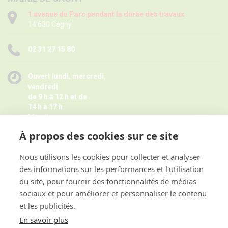
1 avenue du Parc pendant la durée des travaux
14 630 Cagny
02 31 27 15 80
Ouvert lundi, mercredi,
vendredi
de 9 h à 12 h et de
14 h à 17 h
Mardi
de 9 h à 12 h
À propos des cookies sur ce site
Jeudi de 14 h à 17 h -
Fermé pendant les petites vacances
scolaires le jeudi,
Nous utilisons les cookies pour collecter et analyser
Horaires juillet août ici
des informations sur les performances et l'utilisation
et sur rendez-vous
du site, pour fournir des fonctionnalités de médias
sociaux et pour améliorer et personnaliser le contenu
et les publicités.
ACCES RAPIDE
En savoir plus