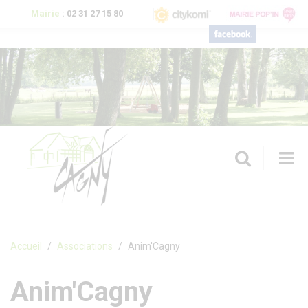
Aller au contenu principal
Mairie
:
02 31 27 15 80
T
n
Formulaire de recherche
Accueil
Associations
Anim'Cagny
Anim'Cagny