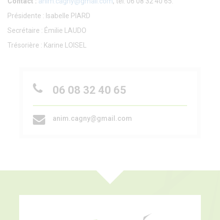
Contact :
anim.cagny@gmail.com
, tél. 06 08 32 40 65.
Présidente : Isabelle PIARD
Secrétaire : Émilie LAUDO
Trésorière : Karine LOISEL
06 08 32 40 65
anim.cagny@gmail.com