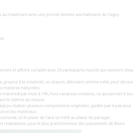
es au maximum avec une priorité donnée aux habitants de Cagny.
is.
ouement et affiche complet avec 24 participants inscrits qui viennent ch
propice à la créativité, où chacun, débutant comme initié, peut découv
les matières naturelles.
un mercredi par mois à 14h, hors vacances scolaires, ce qui permet à tou
tant le rythme de chacun.
éjà pu réaliser plusieurs compositions originales, guidés pas à pas pour
rs et les matériaux.
onvivial, où le plaisir de faire se mêle au plaisir de partager.
 réalisations, pour le plus grand bonheur des passionnés de fleurs.