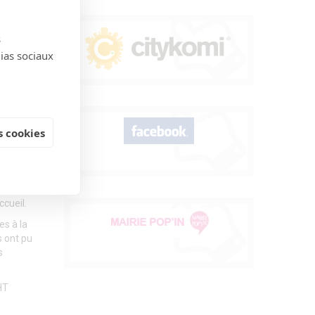
s
dias sociaux
 cookies
cueil.
es à la
s ont pu
s
HT