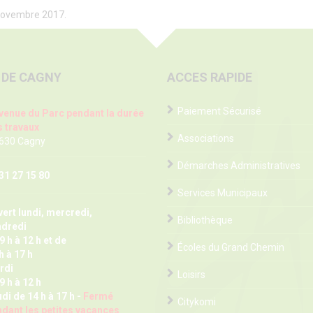
 novembre 2017.
 DE CAGNY
ACCES RAPIDE
Paiement Sécurisé
venue du Parc pendant la durée
 travaux
Associations
 630 Cagny
Démarches Administratives
31 27 15 80
Services Municipaux
ert lundi, mercredi,
Bibliothèque
ndredi
9 h à 12 h et de
Écoles du Grand Chemin
h à 17 h
rdi
Loisirs
9 h à 12 h
di de 14 h à 17 h -
Fermé
Citykomi
dant les petites vacances