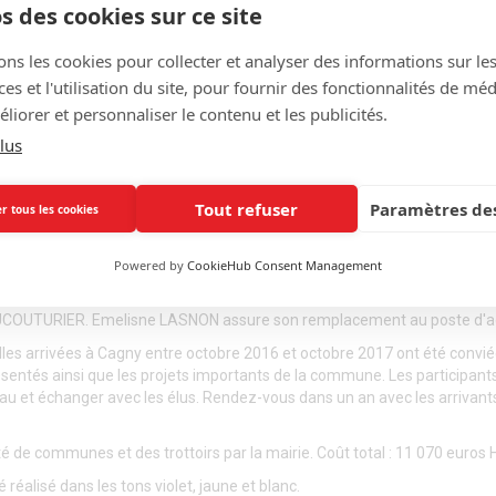
s des cookies sur ce site
ons les cookies pour collecter et analyser des informations sur le
s et l'utilisation du site, pour fournir des fonctionnalités de mé
liorer et personnaliser le contenu et les publicités.
lus
Tout refuser
Paramètres des
r tous les cookies
Powered by
CookieHub Consent Management
e AUCOUTURIER. Emelisne LASNON assure son remplacement au poste d'ac
lles arrivées à Cagny entre octobre 2016 et octobre 2017 ont été convié
sentés ainsi que les projets importants de la commune. Les participant
au et échanger avec les élus. Rendez-vous dans un an avec les arrivant
de communes et des trottoirs par la mairie. Coût total : 11 070 euros 
éalisé dans les tons violet, jaune et blanc.