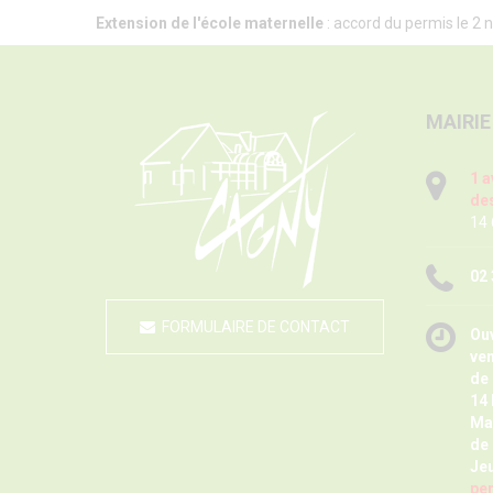
Extension de l'école maternelle
: accord du permis le 2
MAIRIE
1 a
des
14
02 
FORMULAIRE DE CONTACT
Ouv
ve
de 
14 
Ma
de 
Jeu
pen