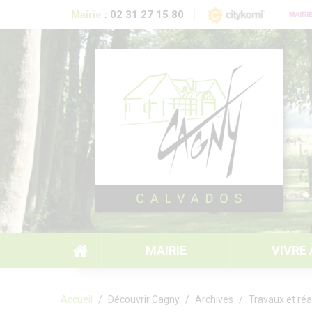
Aller au contenu principal
Mairie
:
02 31 27 15 80
MAIRIE
VIVRE
Formulaire de recherche
Accueil
Découvrir Cagny
Archives
Travaux et réa