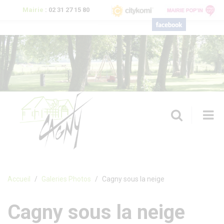
Aller au contenu principal
Mairie
:
02 31 27 15 80
T
n
Formulaire de recherche
Accueil
Galeries Photos
Cagny sous la neige
Cagny sous la neige