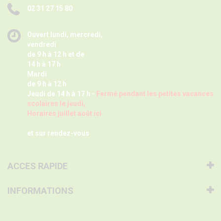
02 31 27 15 80
Ouvert lundi, mercredi,
vendredi
de 9 h à 12 h et de
14 h à 17 h
Mardi
de 9 h à 12 h
Jeudi de 14 h à 17 h -
Fermé pendant les petites vacances
scolaires le jeudi,
Horaires juillet août ici
et sur rendez-vous
ACCES RAPIDE
INFORMATIONS