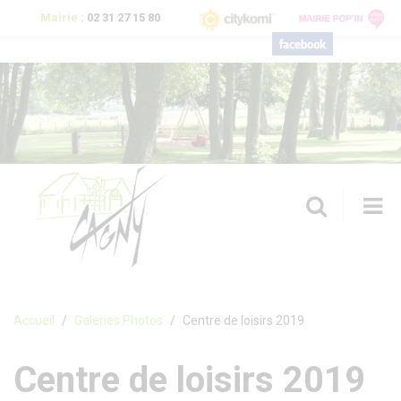
Aller au contenu principal
Mairie
:
02 31 27 15 80
T
n
Formulaire de recherche
Accueil
Galeries Photos
Centre de loisirs 2019
Centre de loisirs 2019