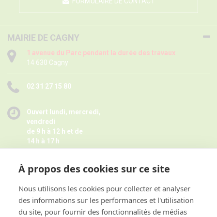
FORMULAIRE DE CONTACT
MAIRIE DE CAGNY
1 avenue du Parc pendant la durée des travaux
14 630 Cagny
02 31 27 15 80
Ouvert lundi, mercredi,
vendredi
de 9 h à 12 h et de
14 h à 17 h
Mardi
de 9 h à 12 h
À propos des cookies sur ce site
Jeudi de 14 h à 17 h -
Fermé pendant les petites vacances
scolaires le jeudi,
Nous utilisons les cookies pour collecter et analyser
Horaires juillet août ici
des informations sur les performances et l'utilisation
et sur rendez-vous
du site, pour fournir des fonctionnalités de médias