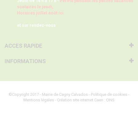
Jeudi de 14 h à 17 h -
Fermé pendant les petites vacances
scolaires le jeudi,
Horaires juillet août ici
et sur rendez-vous
ACCES RAPIDE
INFORMATIONS
©Copyright 2017 - Mairie de Cagny Calvados -
Politique de cookies
-
Mentions légales
-
Création site internet Caen
: CINS