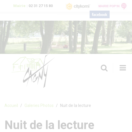
Aller au contenu principal
Mairie
:
02 31 27 15 80
T
n
Formulaire de recherche
Accueil
Galeries Photos
Nuit de la lecture
Nuit de la lecture