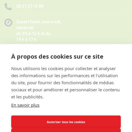
02 31 27 15 80
Ouvert lundi, mercredi,
vendredi
de 9 h à 12 h et de
14 h à 17 h
Mardi
de 9 h à 12 h
À propos des cookies sur ce site
Jeudi de 14 h à 17 h -
Fermé pendant les petites vacances
scolaires le jeudi,
Nous utilisons les cookies pour collecter et analyser
Horaires juillet août ici
des informations sur les performances et l'utilisation
et sur rendez-vous
du site, pour fournir des fonctionnalités de médias
sociaux et pour améliorer et personnaliser le contenu
et les publicités.
ACCES RAPIDE
En savoir plus
INFORMATIONS
Autoriser tous les cookies