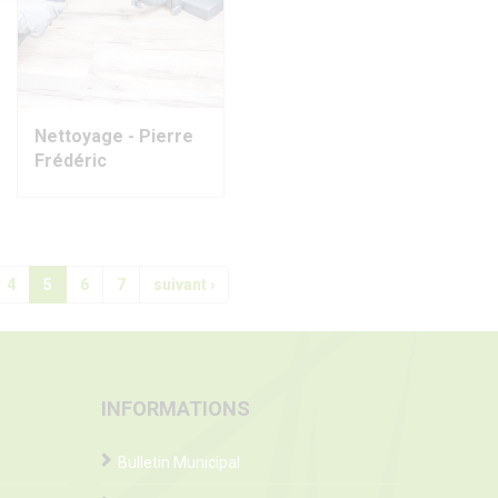
Nettoyage - Pierre
Frédéric
4
5
6
7
suivant ›
INFORMATIONS
Bulletin Municipal