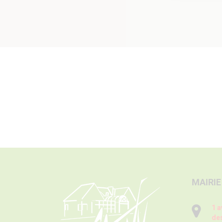
MAIRIE
1 a
des