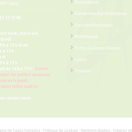
Associations
 630 Cagny
Démarches Administratives
31 27 15 80
Services Municipaux
ert lundi, mercredi,
Bibliothèque
ndredi
9 h à 12 h et de
Écoles du Grand Chemin
h à 17 h
rdi
Loisirs
9 h à 12 h
di de 14 h à 17 h -
Fermé
Citykomi
dant les petites vacances
laires le jeudi,
aires juillet août ici
sur rendez-vous
irie de Cagny Calvados -
Politique de cookies
-
Mentions légales
-
Création si