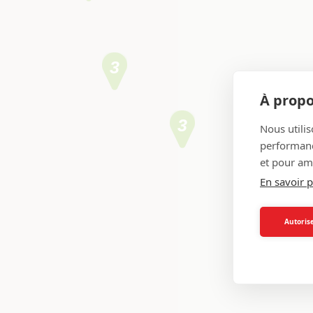
3
À propo
3
Nous utilis
performance
et pour amé
En savoir p
Autorise