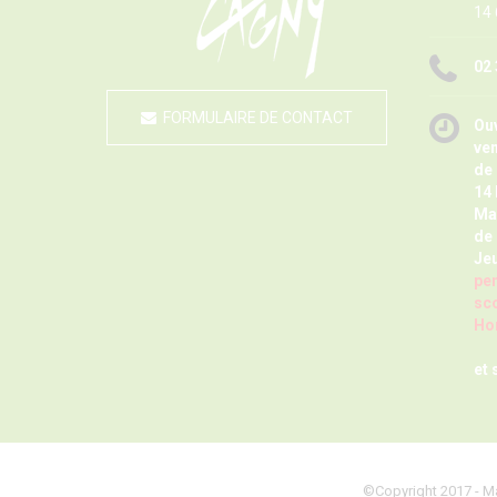
14
02 
FORMULAIRE DE CONTACT
Ouv
ve
de 
14 
Ma
de 
Jeu
pen
sco
Hor
et 
©Copyright 2017 - Ma