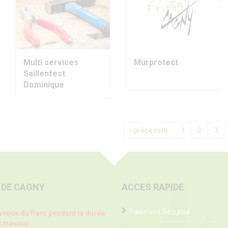
Multi services
Murprotect
Saillenfest
Dominique
‹ précédent
1
2
3
 DE CAGNY
ACCES RAPIDE
Paiement Sécurisé
venue du Parc pendant la durée
 travaux