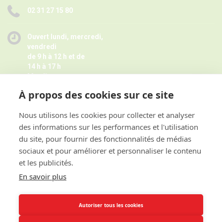
02 31 27 15 80
Ouvert lundi, mercredi,
vendredi
de 9 h à 12 h et de
14 h à 17 h
Mardi
de 9 h à 12 h
À propos des cookies sur ce site
Jeudi de 14 h à 17 h -
Fermé pendant les petites vacances
scolaires le jeudi,
Nous utilisons les cookies pour collecter et analyser
Horaires juillet août ici
des informations sur les performances et l'utilisation
et sur rendez-vous
du site, pour fournir des fonctionnalités de médias
sociaux et pour améliorer et personnaliser le contenu
et les publicités.
ACCES RAPIDE
En savoir plus
INFORMATIONS
Autoriser tous les cookies